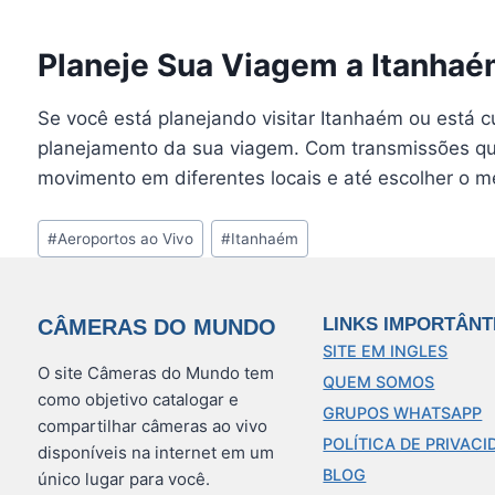
Planeje Sua Viagem a Itanha
Se você está planejando visitar Itanhaém ou está c
planejamento da sua viagem. Com transmissões que 
movimento em diferentes locais e até escolher o m
Tags
#
Aeroportos ao Vivo
#
Itanhaém
do
Post:
LINKS IMPORTÂNT
CÂMERAS DO MUNDO
SITE EM INGLES
O site Câmeras do Mundo tem
QUEM SOMOS
como objetivo catalogar e
GRUPOS WHATSAPP
compartilhar câmeras ao vivo
POLÍTICA DE PRIVACI
disponíveis na internet em um
BLOG
único lugar para você.