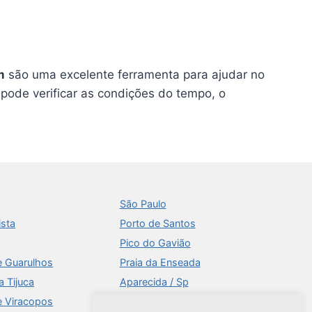
m
são uma excelente ferramenta para ajudar no
pode verificar as condições do tempo, o
São Paulo
ista
Porto de Santos
Pico do Gavião
e Guarulhos
Praia da Enseada
a Tijuca
Aparecida / Sp
e Viracopos
Times Square