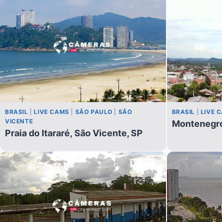
BRASIL
|
LIVE CAMS
|
SÃO PAULO
|
SÃO
BRASIL
|
LIVE 
VICENTE
Montenegro
Praia do Itararé, São Vicente, SP