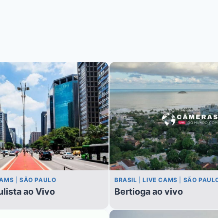
CAMS
|
SÃO PAULO
BRASIL
|
LIVE CAMS
|
SÃO PAUL
lista ao Vivo
Bertioga ao vivo