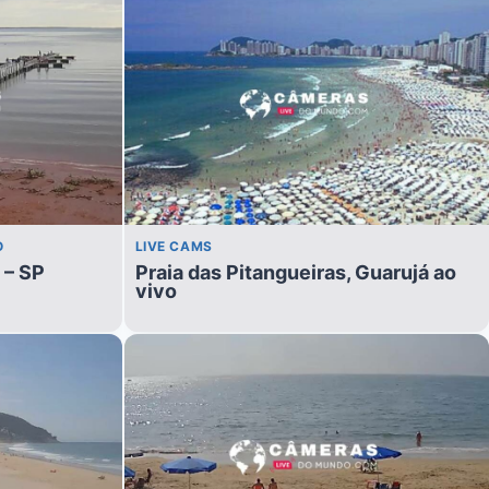
O
LIVE CAMS
 – SP
Praia das Pitangueiras, Guarujá ao
vivo​