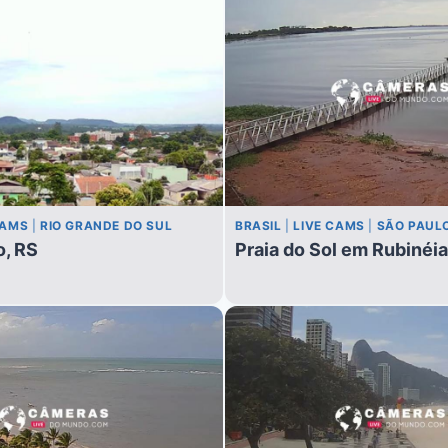
CAMS
|
RIO GRANDE DO SUL
BRASIL
|
LIVE CAMS
|
SÃO PAUL
, RS
Praia do Sol em Rubinéia