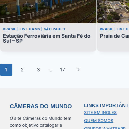
BRASIL
|
LIVE CAMS
|
SÃO PAULO
BRASIL
|
LIVE 
Estação Ferroviária em Santa Fé do
Praia de Ca
Sul – SP
Navegação
Página
1
2
3
…
17
da
Seguinte
Página
LINKS IMPORTÂNT
CÂMERAS DO MUNDO
SITE EM INGLES
O site Câmeras do Mundo tem
QUEM SOMOS
como objetivo catalogar e
GRUPOS WHATSAPP