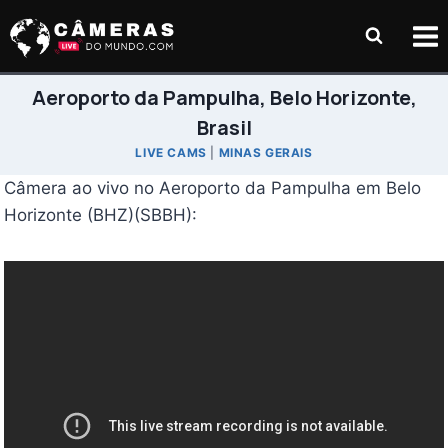
Pular
para
o
Conteúdo
Aeroporto da Pampulha, Belo Horizonte,
Brasil
LIVE CAMS
|
MINAS GERAIS
Câmera ao vivo no Aeroporto da Pampulha em Belo
Horizonte (BHZ)(SBBH):