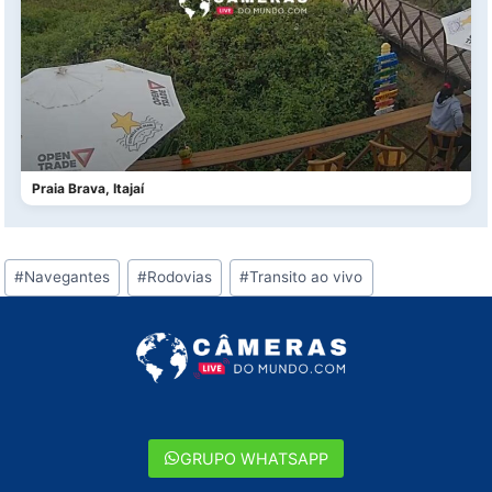
Praia Brava, Itajaí
Tags
#
Navegantes
#
Rodovias
#
Transito ao vivo
do
Post:
GRUPO WHATSAPP