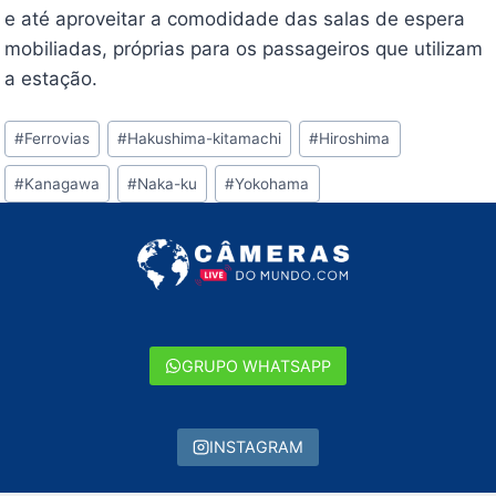
e até aproveitar a comodidade das salas de espera
mobiliadas, próprias para os passageiros que utilizam
a estação.
Tags
#
Ferrovias
#
Hakushima-kitamachi
#
Hiroshima
do
#
Kanagawa
#
Naka-ku
#
Yokohama
Post:
GRUPO WHATSAPP
INSTAGRAM