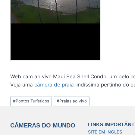
Web cam ao vivo Maui Sea Shell Condo, um belo co
Veja uma
câmera de praia
lindíssima pertinho do o
Tags
#
Pontos Turísticos
#
Praias ao vivo
do
Post:
LINKS IMPORTÂNT
CÂMERAS DO MUNDO
SITE EM INGLES