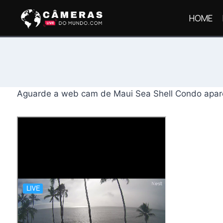
Pular
HOME
para
o
Conteúdo
Aguarde a web cam de Maui Sea Shell Condo aparec