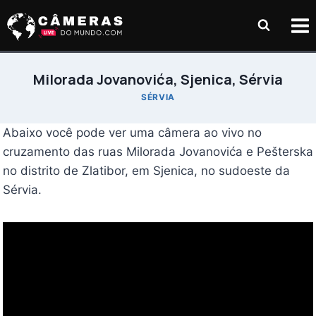
Pular
para
o
Conteúdo
Milorada Jovanovića, Sjenica, Sérvia
SÉRVIA
Abaixo você pode ver uma câmera ao vivo no
cruzamento das ruas Milorada Jovanovića e Pešterska
no distrito de Zlatibor, em Sjenica, no sudoeste da
Sérvia.