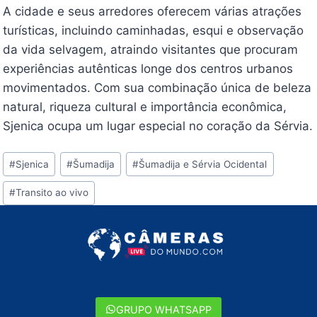
A cidade e seus arredores oferecem várias atrações
turísticas, incluindo caminhadas, esqui e observação
da vida selvagem, atraindo visitantes que procuram
experiências autênticas longe dos centros urbanos
movimentados. Com sua combinação única de beleza
natural, riqueza cultural e importância econômica,
Sjenica ocupa um lugar especial no coração da Sérvia.
Tags
#
Sjenica
#
Šumadija
#
Šumadija e Sérvia Ocidental
do
#
Transito ao vivo
Post:
GRUPO WHATSAPP