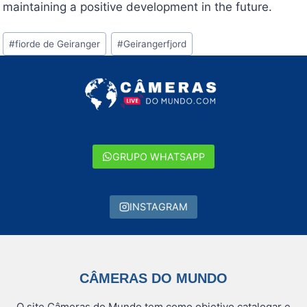
maintaining a positive development in the future.
Tags
#
fiorde de Geiranger
#
Geirangerfjord
do
Post:
GRUPO WHATSAPP
INSTAGRAM
CÂMERAS DO MUNDO
O site Câmeras do Mundo tem como objetivo catalogar e