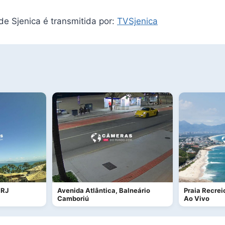
de Sjenica é transmitida por:
TVSjenica
 RJ
Avenida Atlântica, Balneário
Praia Recrei
Camboriú
Ao Vivo