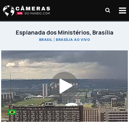
Pular
para
o
Conteúdo
Esplanada dos Ministérios, Brasília
BRASIL
|
BRASÍLIA AO VIVO