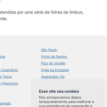
atendida por uma série de linhas de ônibus,
nde.
São Paulo
ista
Porto de Santos
Pico do Gavião
e Guarulhos
Praia da Enseada
a Tijuca
Aparecida / Sp
e Viracopos
Times Square
Aeroportos
Esse site usa cookies
Ilhabela
Nós armazenamos dados
temporariamente para melhorar a
ramado
Brasília
sua experiência de navegação e