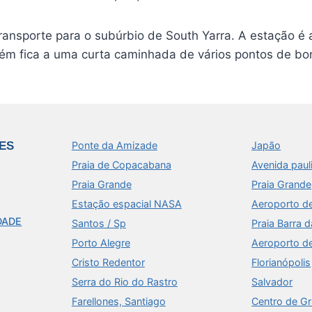
ransporte para o subúrbio de South Yarra. A estação é 
bém fica a uma curta caminhada de vários pontos de bo
ES
Ponte da Amizade
Japão
Praia de Copacabana
Avenida paul
Praia Grande
Praia Grande
Estação espacial NASA
Aeroporto d
DADE
Santos / Sp
Praia Barra d
Porto Alegre
Aeroporto d
Cristo Redentor
Florianópolis
Serra do Rio do Rastro
Salvador
Farellones, Santiago
Centro de G