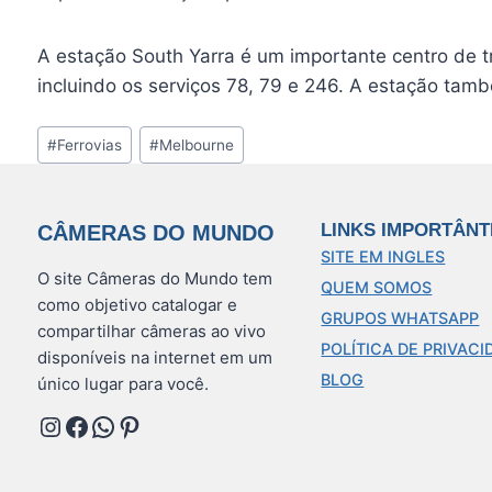
A estação South Yarra é um importante centro de t
incluindo os serviços 78, 79 e 246. A estação tam
Tags
#
Ferrovias
#
Melbourne
do
Post:
LINKS IMPORTÂNT
CÂMERAS DO MUNDO
SITE EM INGLES
O site Câmeras do Mundo tem
QUEM SOMOS
como objetivo catalogar e
GRUPOS WHATSAPP
compartilhar câmeras ao vivo
POLÍTICA DE PRIVACI
disponíveis na internet em um
BLOG
único lugar para você.
Instagram
Facebook
WhatsApp
Pinterest