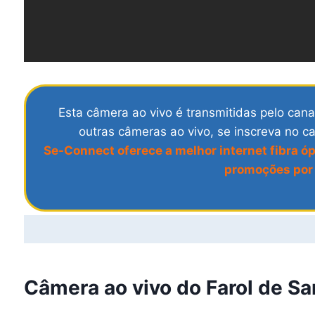
Esta câmera ao vivo é transmitidas pelo can
outras câmeras ao vivo, se inscreva no c
Se-Connect oferece a melhor internet fibra óp
promoções por 
Câmera ao vivo do Farol de Sa