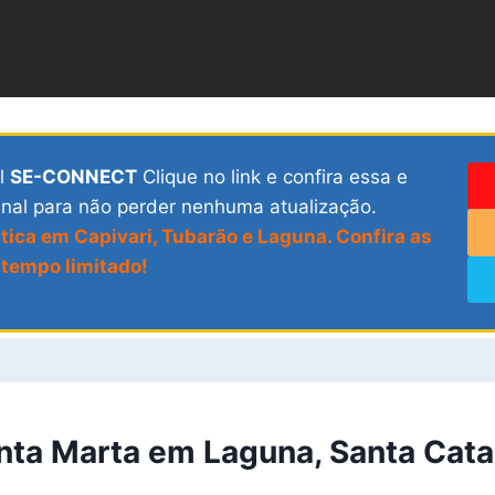
al
SE-CONNECT
Clique no link e confira essa e
anal para não perder nenhuma atualização.
tica em Capivari, Tubarão e Laguna. Confira as
tempo limitado!
nta Marta em Laguna, Santa Cata