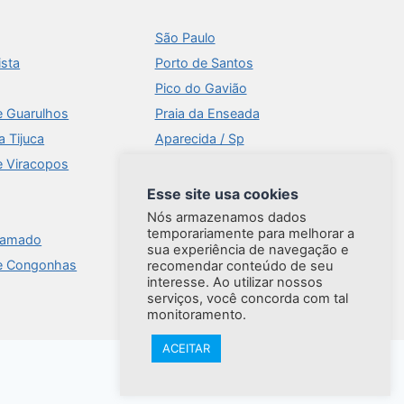
São Paulo
ista
Porto de Santos
Pico do Gavião
e Guarulhos
Praia da Enseada
a Tijuca
Aparecida / Sp
e Viracopos
Times Square
Aeroportos
Esse site usa cookies
Ilhabela
Nós armazenamos dados
temporariamente para melhorar a
ramado
Brasília
sua experiência de navegação e
e Congonhas
Praia do Forte
recomendar conteúdo de seu
interesse. Ao utilizar nossos
serviços, você concorda com tal
monitoramento.
ACEITAR