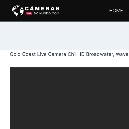
Pular
HOME
para
o
Conteúdo
Gold Coast Live Camera Ch1 HD Broadwater, Waveb