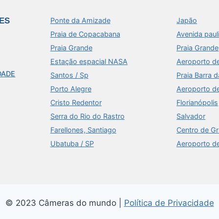
ES
Ponte da Amizade
Japão
Praia de Copacabana
Avenida paul
Praia Grande
Praia Grande
Estação espacial NASA
Aeroporto d
DADE
Santos / Sp
Praia Barra d
Porto Alegre
Aeroporto d
Cristo Redentor
Florianópolis
Serra do Rio do Rastro
Salvador
Farellones, Santiago
Centro de G
Ubatuba / SP
Aeroporto d
© 2023 Câmeras do mundo |
Política de Privacidade