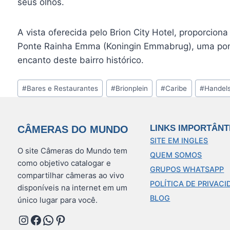
seus olhos.
A vista oferecida pelo Brion City Hotel, proporcion
Ponte Rainha Emma (Koningin Emmabrug), uma ponte
encanto deste bairro histórico.
Tags
#
Bares e Restaurantes
#
Brionplein
#
Caribe
#
Handel
do
Post:
LINKS IMPORTÂNT
CÂMERAS DO MUNDO
SITE EM INGLES
O site Câmeras do Mundo tem
QUEM SOMOS
como objetivo catalogar e
GRUPOS WHATSAPP
compartilhar câmeras ao vivo
POLÍTICA DE PRIVACI
disponíveis na internet em um
BLOG
único lugar para você.
Instagram
Facebook
WhatsApp
Pinterest