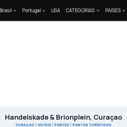
Brasil
Portugal
USA
CATEGORIAS
PAISES
Handelskade & Brionplein, Curaçao
CURAÇAO
|
HOTEIS
|
PONTES
|
PONTOS TURÍSTICOS