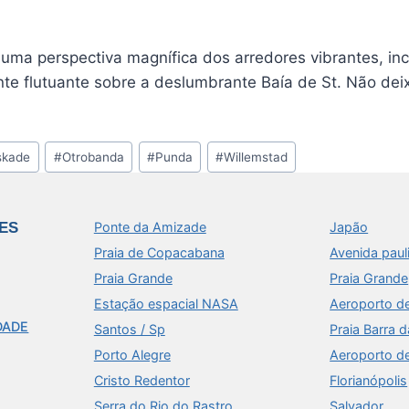
a uma perspectiva magnífica dos arredores vibrantes, inc
 flutuante sobre a deslumbrante Baía de St. Não deix
skade
#
Otrobanda
#
Punda
#
Willemstad
ES
Ponte da Amizade
Japão
Praia de Copacabana
Avenida paul
Praia Grande
Praia Grande
Estação espacial NASA
Aeroporto d
DADE
Santos / Sp
Praia Barra d
Porto Alegre
Aeroporto d
Cristo Redentor
Florianópolis
Serra do Rio do Rastro
Salvador