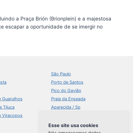
luindo a Praça Brión (Brionplein) e a majestosa
e escapar a oportunidade de se imergir no
São Paulo
ista
Porto de Santos
Pico do Gavião
e Guarulhos
Praia da Enseada
a Tijuca
Aparecida / Sp
e Viracopos
Times Square
Aeroportos
Esse site usa cookies
Ilhabela