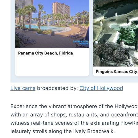
Panama City Beach, Flórida
Pinguins Kansas City
Live cams
broadcasted by:
City of Hollywood
Experience the vibrant atmosphere of the Hollywood
with an array of shops, restaurants, and oceanfront 
witness real-time scenes of the exhilarating FlowRid
leisurely strolls along the lively Broadwalk.