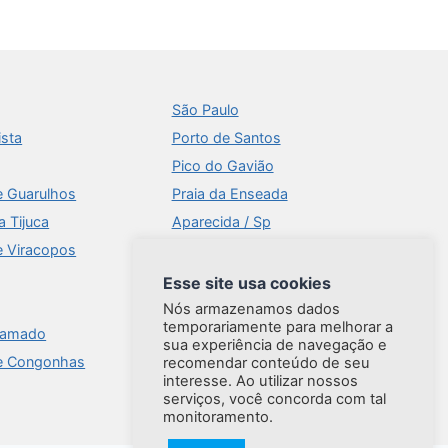
São Paulo
ista
Porto de Santos
Pico do Gavião
e Guarulhos
Praia da Enseada
a Tijuca
Aparecida / Sp
e Viracopos
Times Square
Aeroportos
Esse site usa cookies
Ilhabela
Nós armazenamos dados
temporariamente para melhorar a
ramado
Brasília
sua experiência de navegação e
e Congonhas
Praia do Forte
recomendar conteúdo de seu
interesse. Ao utilizar nossos
serviços, você concorda com tal
monitoramento.