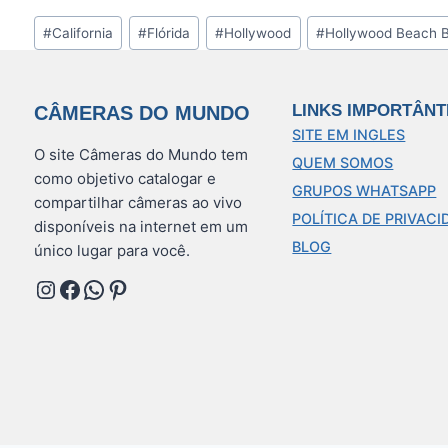
Tags
#
California
#
Flórida
#
Hollywood
#
Hollywood Beach 
do
Post:
LINKS IMPORTÂNT
CÂMERAS DO MUNDO
SITE EM INGLES
O site Câmeras do Mundo tem
QUEM SOMOS
como objetivo catalogar e
GRUPOS WHATSAPP
compartilhar câmeras ao vivo
POLÍTICA DE PRIVACI
disponíveis na internet em um
BLOG
único lugar para você.
Instagram
Facebook
WhatsApp
Pinterest