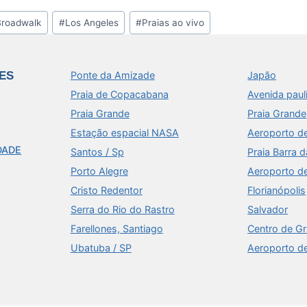
Broadwalk
#
Los Angeles
#
Praias ao vivo
ES
Ponte da Amizade
Japão
Praia de Copacabana
Avenida paul
Praia Grande
Praia Grande
Estação espacial NASA
Aeroporto d
DADE
Santos / Sp
Praia Barra d
Porto Alegre
Aeroporto d
Cristo Redentor
Florianópolis
Serra do Rio do Rastro
Salvador
Farellones, Santiago
Centro de G
Ubatuba / SP
Aeroporto d