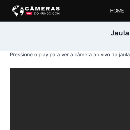
Pular
HOME
para
o
Conteúdo
Jaula
Pressione o play para ver a câmera ao vivo da jau