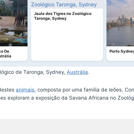
Jaula dos Tigres no Zoológico
Taronga, Sydney
co De
Porto Sydney
trália
ológico de Taronga, Sydney,
Austrália
.
destes
animais
, composta por uma família de leões. Co
ões exploram a exposição da Savana Africana no Zoológ