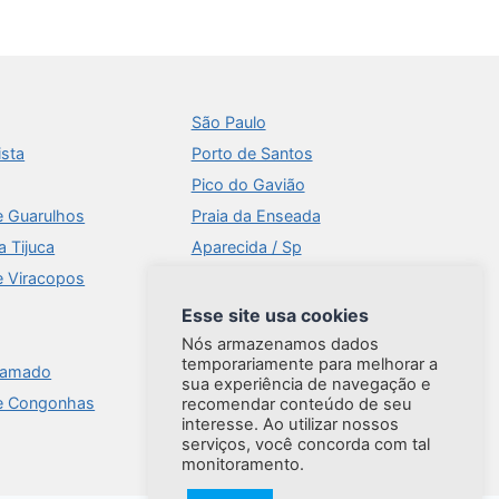
São Paulo
ista
Porto de Santos
Pico do Gavião
e Guarulhos
Praia da Enseada
a Tijuca
Aparecida / Sp
e Viracopos
Times Square
Aeroportos
Esse site usa cookies
Ilhabela
Nós armazenamos dados
temporariamente para melhorar a
ramado
Brasília
sua experiência de navegação e
e Congonhas
Praia do Forte
recomendar conteúdo de seu
interesse. Ao utilizar nossos
serviços, você concorda com tal
monitoramento.