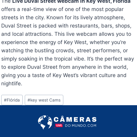
The
Live Duval Street webcam in Key West, Florida
offers a real-time view of one of the most popular
streets in the city. Known for its lively atmosphere,
Duval Street is packed with restaurants, bars, shops,
and local attractions. This live webcam allows you to
experience the energy of Key West, whether you’re
watching the bustling crowds, street performers, or
simply soaking in the tropical vibe. It’s the perfect way
to explore Duval Street from anywhere in the world,
giving you a taste of Key West’s vibrant culture and
nightlife.
Tags
#
Flórida
#
key west Cams
do
Post: