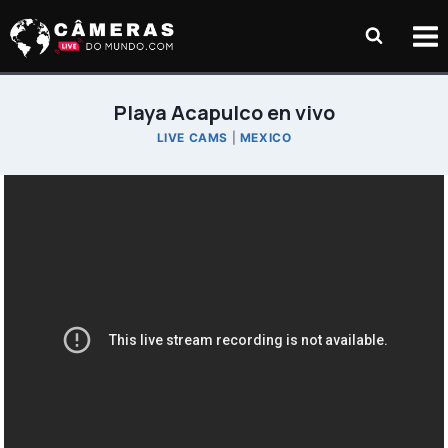
Pular
para
o
Conteúdo
Playa Acapulco en vivo
LIVE CAMS
|
MEXICO