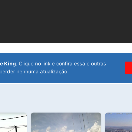
ve King
. Clique no link e confira essa e outras
 perder nenhuma atualização.