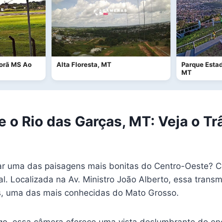
Porã MS Ao
Alta Floresta, MT
Parque Estad
MT
 o Rio das Garças, MT: Veja o T
rar uma das paisagens mais bonitas do Centro-Oeste? C
. Localizada na Av. Ministro João Alberto, essa trans
s, uma das mais conhecidas do Mato Grosso.
o, essa câmera oferece uma vista deslumbrante do enco