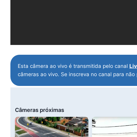
Esta câmera ao vivo é transmitida pelo canal
Li
câmeras ao vivo. Se inscreva no canal para não
Câmeras próximas