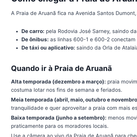
A Praia de Aruanã fica na Avenida Santos Dumont, 
De carro:
pela Rodovia José Sarney, saindo da 
De ônibus:
as linhas 600-1 e 600-2 conectam 
De táxi ou aplicativo:
saindo da Orla de Atalaia
Quando ir à Praia de Aruanã
Alta temporada (dezembro a março):
praia movime
costuma lotar nos fins de semana e feriados.
Meia temporada (abril, maio, outubro e novembro
tranquilidade e quer aproveitar a praia com mais e
Baixa temporada (junho a setembro):
menos movim
praticamente para os moradores locais.
Use a câmera ao vivo da Praia de Aruanã para chec