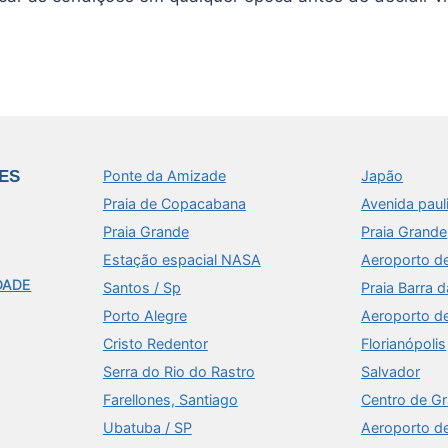
ES
Ponte da Amizade
Japão
Praia de Copacabana
Avenida paul
Praia Grande
Praia Grande
Estação espacial NASA
Aeroporto d
DADE
Santos / Sp
Praia Barra d
Porto Alegre
Aeroporto d
Cristo Redentor
Florianópolis
Serra do Rio do Rastro
Salvador
Farellones, Santiago
Centro de G
Ubatuba / SP
Aeroporto d