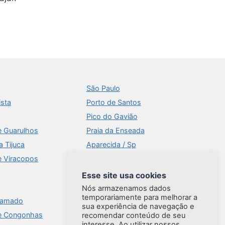
São Paulo
ista
Porto de Santos
Pico do Gavião
e Guarulhos
Praia da Enseada
a Tijuca
Aparecida / Sp
e Viracopos
Times Square
Aeroportos
Esse site usa cookies
Ilhabela
Nós armazenamos dados
temporariamente para melhorar a
ramado
Brasília
sua experiência de navegação e
e Congonhas
Praia do Forte
recomendar conteúdo de seu
interesse. Ao utilizar nossos