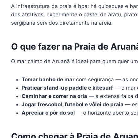
A infraestrutura da praia é boa: há quiosques e b
dos atrativos, experimente o pastel de aratu, prato
sergipana servidos diretamente na areia.
O que fazer na Praia de Aruan
O mar calmo de Aruanã é ideal para quem quer um 
Tomar banho de mar
com segurança — as ond
Praticar stand-up paddle e kitesurf
— o mar c
Caminhar e correr na orla
— a extensa faixa d
Jogar frescobol, futebol e vôlei de praia
— esp
Apreciar o pôr do sol
— o horizonte aberto sob
Como chegar à Praia de Arua