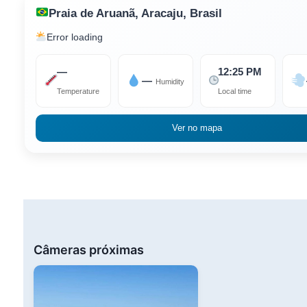
Praia de Aruanã, Aracaju, Brasil
Error loading
—
12:25 PM
—
Humidity
Temperature
Local time
Ver no mapa
Câmeras próximas