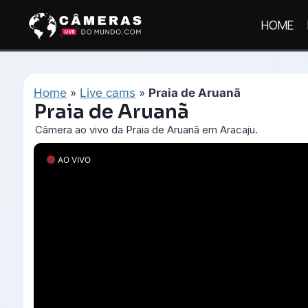
Pular
HOME
para
o
Conteúdo
Home
»
Live cams
»
Praia de Aruanã
Praia de Aruanã
Câmera ao vivo da Praia de Aruanã em Aracaju.
AO VIVO