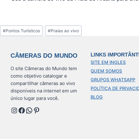
Tags
#
Pontos Turísticos
#
Praias ao vivo
do
Post:
LINKS IMPORTÂNT
CÂMERAS DO MUNDO
SITE EM INGLES
O site Câmeras do Mundo tem
QUEM SOMOS
como objetivo catalogar e
GRUPOS WHATSAPP
compartilhar câmeras ao vivo
POLÍTICA DE PRIVACI
disponíveis na internet em um
BLOG
único lugar para você.
Instagram
Facebook
WhatsApp
Pinterest