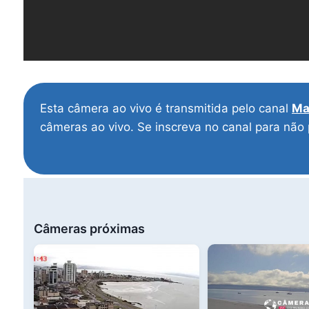
Esta câmera ao vivo é transmitida pelo canal
Ma
câmeras ao vivo. Se inscreva no canal para não
Câmeras próximas