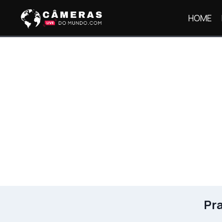
Pular
HOME
para
o
Conteúdo
Pra