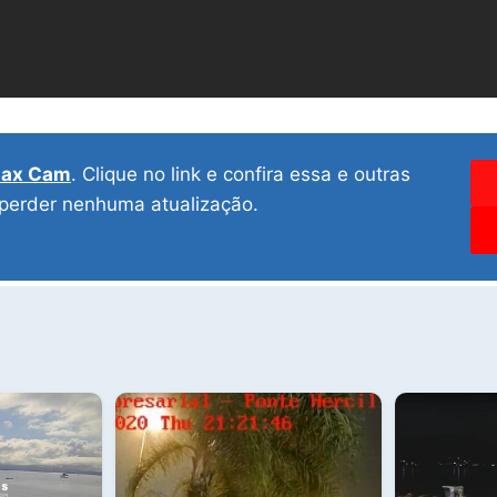
ax Cam
. Clique no link e confira essa e outras
 perder nenhuma atualização.