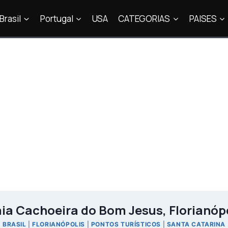
Brasil
Portugal
USA
CATEGORIAS
PAISES
ia Cachoeira do Bom Jesus, Florianóp
BRASIL
|
FLORIANÓPOLIS
|
PONTOS TURÍSTICOS
|
SANTA CATARINA