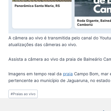
Panorâmica Santa Maria, RS
Roda Gigante, Balneá
Camboriú
A câmera ao vivo é transmitida pelo canal do You
atualizações das câmeras ao vivo.
Assista a câmera ao vivo da praia de Balneário 
Imagens em tempo real da
praia
Campo Bom, mar e 
pertencente ao município de Jaguaruna, no estado
Tags
#
Praias ao vivo
do
Post: