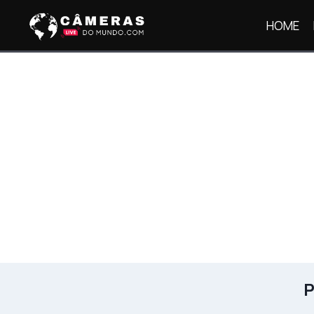
Pular
HOME
para
o
Conteúdo
P