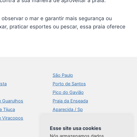
ontra a sua maneira de aproveitar a praia.
a observar o mar e garantir mais segurança ou
r, praticar esportes ou pescar, essa praia oferece
São Paulo
ista
Porto de Santos
Pico do Gavião
e Guarulhos
Praia da Enseada
a Tijuca
Aparecida / Sp
e Viracopos
Times Square
Aeroportos
Esse site usa cookies
Ilhabela
Nós armazenamos dados