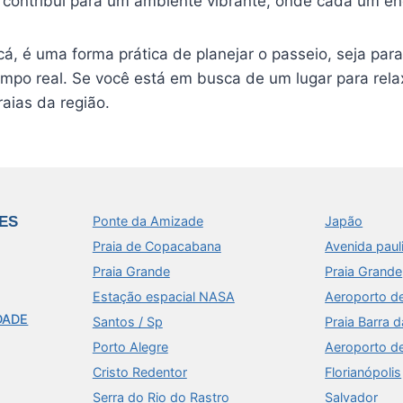
contribui para um ambiente vibrante, onde cada um enc
á, é uma forma prática de planejar o passeio, seja par
po real. Se você está em busca de um lugar para relaxa
raias da região.
ES
Ponte da Amizade
Japão
Praia de Copacabana
Avenida paul
Praia Grande
Praia Grande
Estação espacial NASA
Aeroporto d
DADE
Santos / Sp
Praia Barra d
Porto Alegre
Aeroporto d
Cristo Redentor
Florianópolis
Serra do Rio do Rastro
Salvador