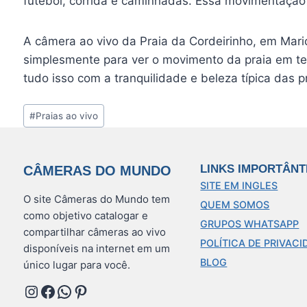
futebol, corrida e caminhadas. Essa movimentação 
A câmera ao vivo da Praia da Cordeirinho, em Maric
simplesmente para ver o movimento da praia em tem
tudo isso com a tranquilidade e beleza típica das p
Tags
#
Praias ao vivo
do
Post:
LINKS IMPORTÂNT
CÂMERAS DO MUNDO
SITE EM INGLES
O site Câmeras do Mundo tem
QUEM SOMOS
como objetivo catalogar e
GRUPOS WHATSAPP
compartilhar câmeras ao vivo
POLÍTICA DE PRIVACI
disponíveis na internet em um
BLOG
único lugar para você.
Instagram
Facebook
WhatsApp
Pinterest