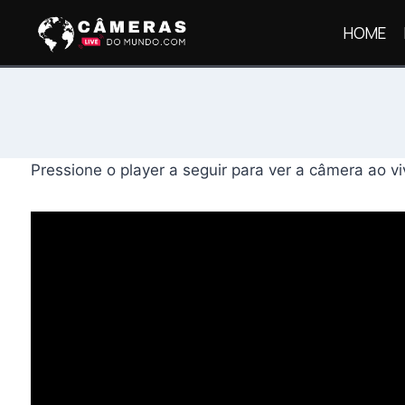
Pular
HOME
para
o
Conteúdo
Pressione o player a seguir para ver a câmera ao 