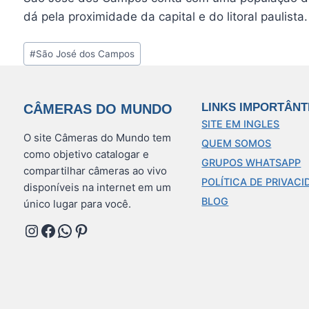
dá pela proximidade da capital e do litoral paulista.
Tags
#
São José dos Campos
do
Post:
LINKS IMPORTÂNT
CÂMERAS DO MUNDO
SITE EM INGLES
O site Câmeras do Mundo tem
QUEM SOMOS
como objetivo catalogar e
GRUPOS WHATSAPP
compartilhar câmeras ao vivo
POLÍTICA DE PRIVACI
disponíveis na internet em um
BLOG
único lugar para você.
Instagram
Facebook
WhatsApp
Pinterest