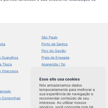
São Paulo
ista
Porto de Santos
Pico do Gavião
e Guarulhos
Praia da Enseada
a Tijuca
Aparecida / Sp
e Viracopos
Times Square
Aeroportos
Esse site usa cookies
Ilhabela
Nós armazenamos dados
temporariamente para melhorar a
ramado
Brasília
sua experiência de navegação e
e Congonhas
Praia do Forte
recomendar conteúdo de seu
interesse. Ao utilizar nossos
serviços, você concorda com tal