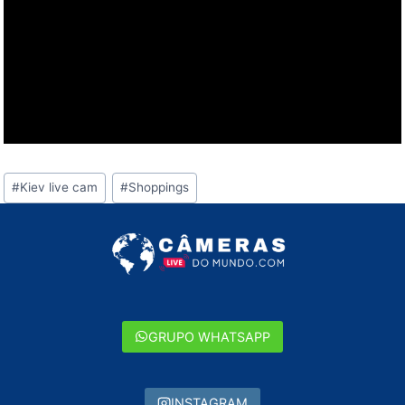
Tags
#
Kiev live cam
#
Shoppings
do
Post:
GRUPO WHATSAPP
INSTAGRAM