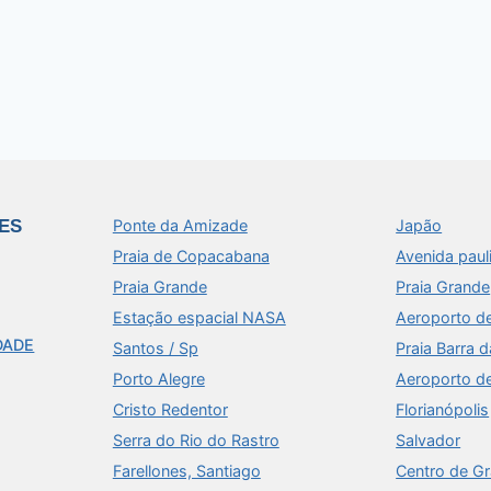
ES
Ponte da Amizade
Japão
Praia de Copacabana
Avenida paul
Praia Grande
Praia Grande
Estação espacial NASA
Aeroporto d
DADE
Santos / Sp
Praia Barra d
Porto Alegre
Aeroporto d
Cristo Redentor
Florianópolis
Serra do Rio do Rastro
Salvador
Farellones, Santiago
Centro de G