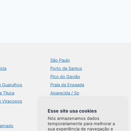
São Paulo
ista
Porto de Santos
Pico do Gavião
e Guarulhos
Praia da Enseada
a Tijuca
Aparecida / Sp
e Viracopos
Times Square
Aeroportos
Esse site usa cookies
Ilhabela
Nós armazenamos dados
temporariamente para melhorar a
ramado
Brasília
sua experiência de navegação e