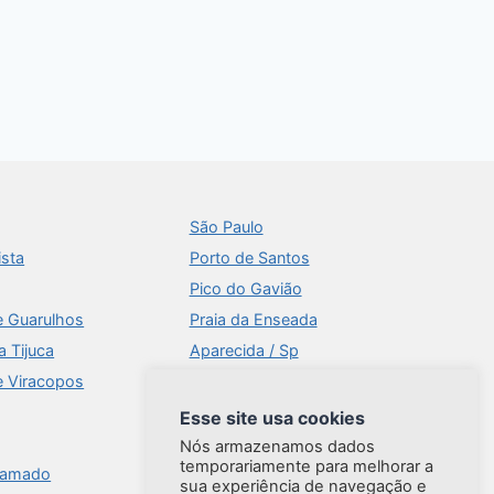
São Paulo
ista
Porto de Santos
Pico do Gavião
e Guarulhos
Praia da Enseada
a Tijuca
Aparecida / Sp
e Viracopos
Times Square
Aeroportos
Esse site usa cookies
Ilhabela
Nós armazenamos dados
temporariamente para melhorar a
ramado
Brasília
sua experiência de navegação e