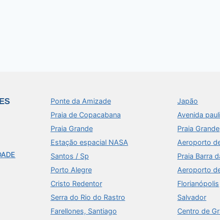
ES
Ponte da Amizade
Japão
Praia de Copacabana
Avenida paul
Praia Grande
Praia Grande
Estação espacial NASA
Aeroporto d
DADE
Santos / Sp
Praia Barra d
Porto Alegre
Aeroporto d
Cristo Redentor
Florianópolis
Serra do Rio do Rastro
Salvador
Farellones, Santiago
Centro de G