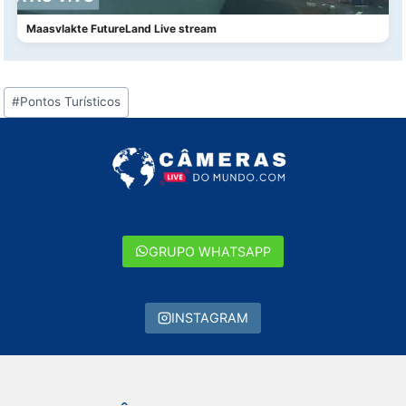
Maasvlakte FutureLand Live stream
Tags
#
Pontos Turísticos
do
Post:
GRUPO WHATSAPP
INSTAGRAM