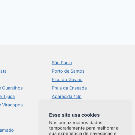
São Paulo
ista
Porto de Santos
Pico do Gavião
e Guarulhos
Praia da Enseada
a Tijuca
Aparecida / Sp
e Viracopos
Times Square
Aeroportos
Esse site usa cookies
Ilhabela
Nós armazenamos dados
temporariamente para melhorar a
ramado
Brasília
sua experiência de navegação e