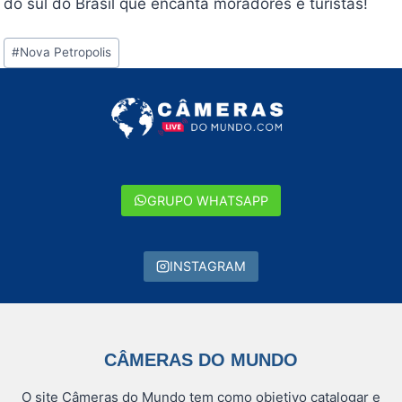
do sul do Brasil que encanta moradores e turistas!
Tags
#
Nova Petropolis
do
Post:
GRUPO WHATSAPP
INSTAGRAM
CÂMERAS DO MUNDO
O site Câmeras do Mundo tem como objetivo catalogar e