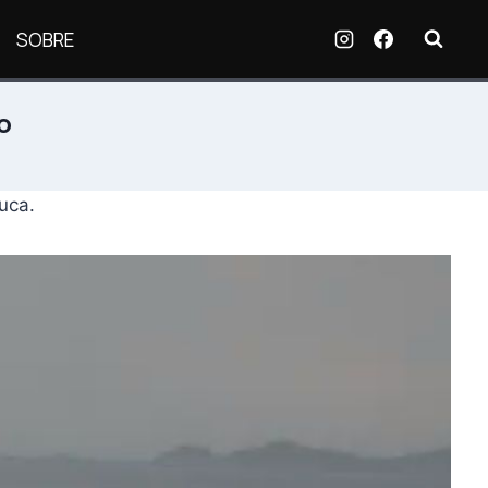
SOBRE
o
uca.