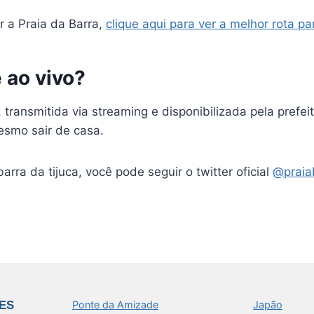
r a Praia da Barra,
clique aqui para ver a melhor rota pa
 ao vivo?
, transmitida via streaming e disponibilizada pela prefe
esmo sair de casa.
rra da tijuca, você pode seguir o twitter oficial
@praiab
ES
Ponte da Amizade
Japão