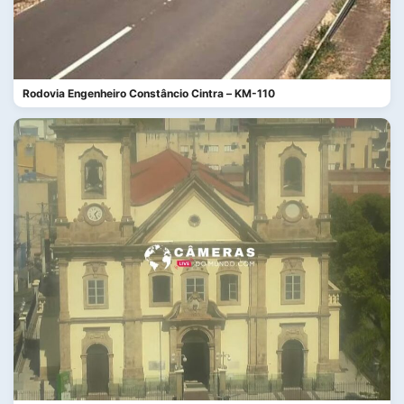
Conferir se o clima está favorável para um
passeio.
Acompanhar eventos e surfistas aproveitando
as ondas.
Rodovia Engenheiro Constâncio Cintra – KM-110
A câmera ao vivo de São Vicente é uma excelente
opção para quem quer planejar o dia ou apenas
curtir a vista do litoral sem sair de casa.
Câmeras ao Vivo em São
Vicente
Além da
Praia dos Milionários
, você pode
encontrar outras câmeras ao vivo na cidade,
cobrindo diferentes pontos turísticos e praias. Seja