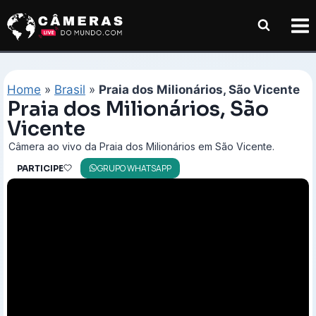
Pular
para
o
Conteúdo
Home
»
Brasil
»
Praia dos Milionários, São Vicente
Praia dos Milionários, São
Vicente
Câmera ao vivo da Praia dos Milionários em São Vicente.
GRUPO WHATSAPP
PARTICIPE