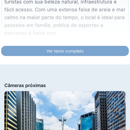
turistas com sua beleza natural, infraestrutura e
fácil acesso. Com uma extensa faixa de areia e mar
calmo na maior parte do tempo, o local é ideal para
passeios em família, prática de esportes e
descanso à beira-mar.
Ver texto completo
Por que a Praia dos Milionários é
tão famosa?
História e Tradição
: O nome “Praia dos
Milionários” vem do passado, quando a área
Câmeras próximas
era frequentada por pessoas de alta classe
social. Hoje, é um ponto turístico acessível e
democrático.
Orla bem estruturada
: A praia conta com
quiosques, calçadão para caminhadas e