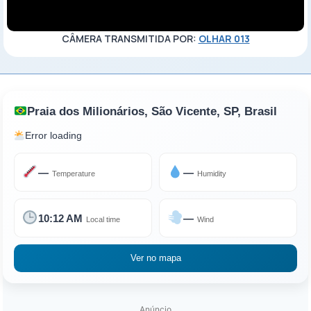
CÂMERA TRANSMITIDA POR:
OLHAR 013
Praia dos Milionários, São Vicente, SP, Brasil
Error loading
—
—
Temperature
Humidity
10:12 AM
—
Local time
Wind
Ver no mapa
Anúncio