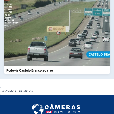
Rodovia Castelo Branco ao vivo
Tags
#
Pontos Turísticos
do
Post: