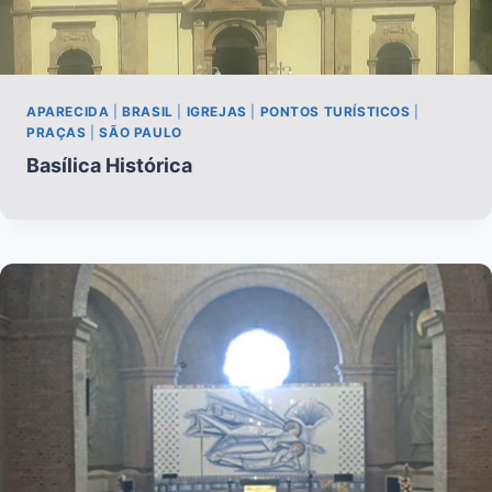
APARECIDA
|
BRASIL
|
IGREJAS
|
PONTOS TURÍSTICOS
|
PRAÇAS
|
SÃO PAULO
Basílica Histórica