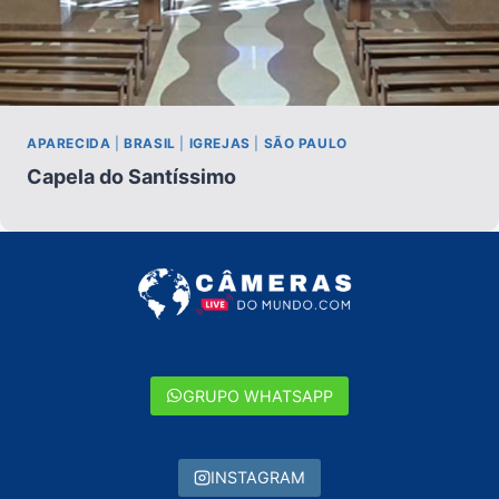
APARECIDA
|
BRASIL
|
IGREJAS
|
SÃO PAULO
Capela do Santíssimo
GRUPO WHATSAPP
INSTAGRAM