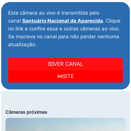
Esta câmera ao vivo é transmitida pelo
canal
Santuário Nacional de Aparecida
. Clique
no link e confira essa e outras câmeras ao vivo.
Se inscreva no canal para não perder nenhuma
atualização.
VER CANAL
SITE
Câmeras próximas