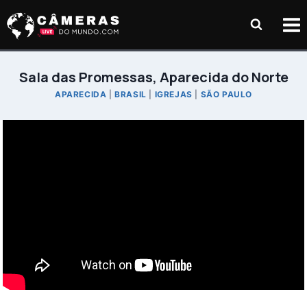
Pular
para
o
Conteúdo
Sala das Promessas, Aparecida do Norte
APARECIDA
|
BRASIL
|
IGREJAS
|
SÃO PAULO