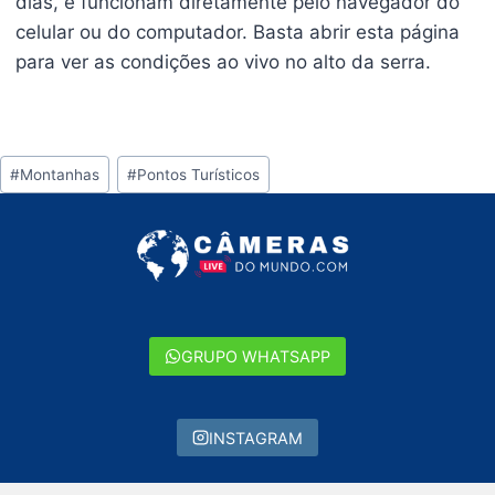
dias, e funcionam diretamente pelo navegador do
celular ou do computador. Basta abrir esta página
para ver as condições ao vivo no alto da serra.
Tags
#
Montanhas
#
Pontos Turísticos
do
Post:
GRUPO WHATSAPP
INSTAGRAM