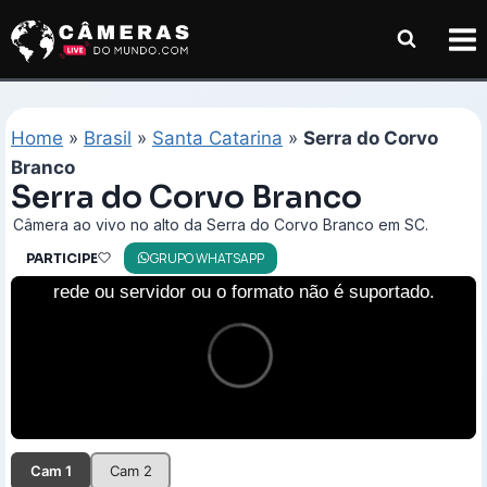
Pular
para
o
Conteúdo
Home
»
Brasil
»
Santa Catarina
»
Serra do Corvo
Branco
Serra do Corvo Branco
Câmera ao vivo no alto da Serra do Corvo Branco em SC.
GRUPO WHATSAPP
PARTICIPE
Cam 1
Cam 2