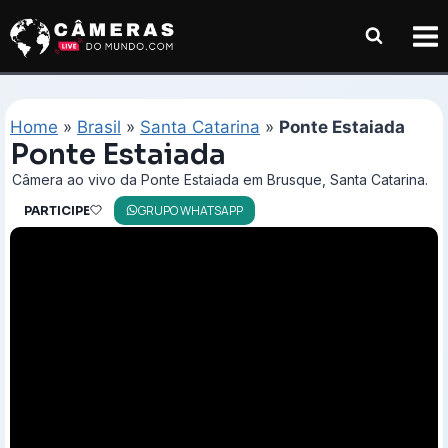
Pular
para
o
Conteúdo
Home
»
Brasil
»
Santa Catarina
»
Ponte Estaiada
Ponte Estaiada
Câmera ao vivo da Ponte Estaiada em Brusque, Santa Catarina.
GRUPO WHATSAPP
PARTICIPE