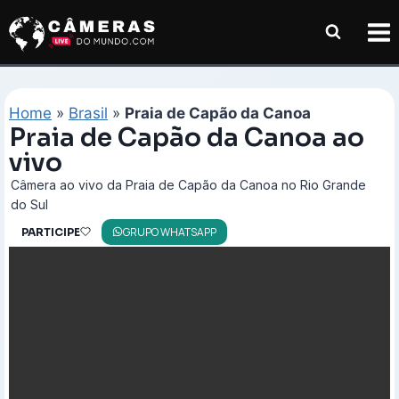
Pular
para
o
Conteúdo
Home
»
Brasil
»
Praia de Capão da Canoa
Praia de Capão da Canoa ao
vivo
Câmera ao vivo da Praia de Capão da Canoa no Rio Grande
do Sul
GRUPO WHATSAPP
PARTICIPE