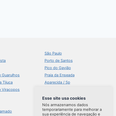
São Paulo
ista
Porto de Santos
Pico do Gavião
e Guarulhos
Praia da Enseada
a Tijuca
Aparecida / Sp
e Viracopos
Times Square
Aeroportos
Esse site usa cookies
Ilhabela
Nós armazenamos dados
temporariamente para melhorar a
ramado
Brasília
sua experiência de navegação e