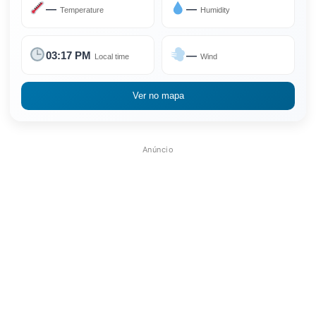
—
—
Temperature
Humidity
03:17 PM
—
Local time
Wind
Ver no mapa
Anúncio