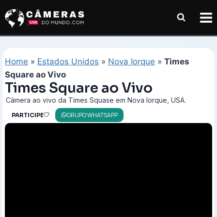
Pular
para
o
Conteúdo
Home
»
Estados Unidos
»
Nova Iorque
»
Times
Square ao Vivo
Times Square ao Vivo
Câmera ao vivo da Times Squase em Nova Iorque, USA.
GRUPO WHATSAPP
PARTICIPE